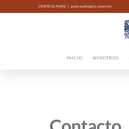
Skip
¡ÚNETE AL PUEIS!
|
pueis.suelos@cic.unam.mx
to
content
INICIO
NOSOTROS
Contacto